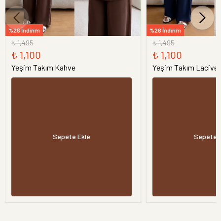
%26 İndirim
%26 İndirim
₺ 1,495
₺ 1,495
₺ 1,100
₺ 1,100
Yeşim Takım Kahve
Yeşim Takım Laciver
Sepete Ekle
Sepete 