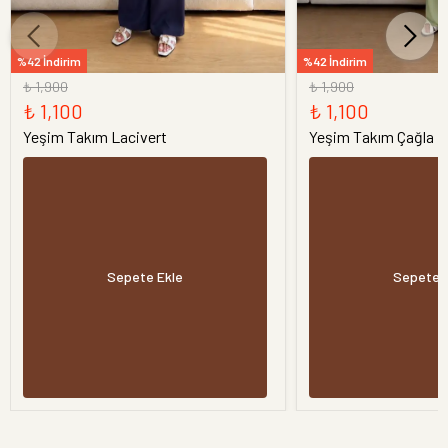
%42 İndirim
%42 İndirim
₺ 1,900
₺ 1,900
₺ 1,100
₺ 1,100
Yeşim Takım Lacivert
Yeşim Takım Çağla
Sepete Ekle
Sepete 