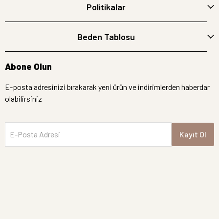
Politikalar
Beden Tablosu
Abone Olun
E-posta adresinizi bırakarak yeni ürün ve indirimlerden haberdar
olabilirsiniz
E-Posta Adresi
Kayıt Ol
İptal
Hemen Bakın
Semre Butik | Tüm hakları saklıdır.
Yeni Gelen Ürünler