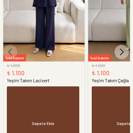
%42 İndirim
%42 İndirim
₺ 1,900
₺ 1,900
₺ 1,100
₺ 1,100
Yeşim Takım Lacivert
Yeşim Takım Çağla
Sepete Ekle
Sepete 