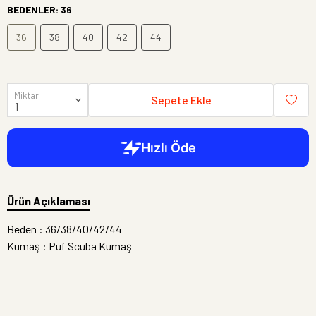
BEDENLER
:
36
36
38
40
42
44
Miktar
Sepete Ekle
Ürün Açıklaması
Beden : 36/38/40/42/44
Kumaş : Puf Scuba Kumaş