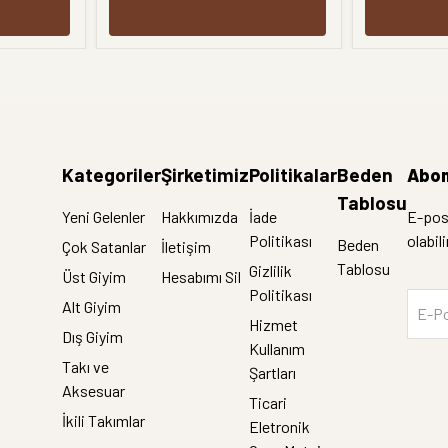
Kategoriler
Şirketimiz
Politikalar
Beden
Abon
Tablosu
Yeni Gelenler
Hakkımızda
İade
E-post
Politikası
olabil
Beden
Çok Satanlar
İletişim
Tablosu
Gizlilik
Üst Giyim
Hesabımı Sil
Politikası
Alt Giyim
E-Po
Hizmet
Dış Giyim
Kullanım
Takı ve
Şartları
Aksesuar
Ticari
İkili Takımlar
Eletronik