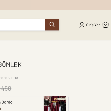
Giriş Yap
 GÖMLEK
erlendirme
 450
m Bordo
5