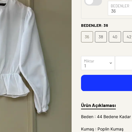
BEDENLER
BEDENLER
:
36
36
38
40
42
Miktar
Ürün Açıklaması
Beden : 44 Bedene Kadar
Kumaş : Poplin Kumaş