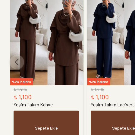
%26 İndirim
%26 İndirim
₺ 1,495
₺ 1,495
₺ 1,100
₺ 1,100
Yeşim Takım Kahve
Yeşim Takım Lacivert
Sepete Ekle
Sepete Ekle