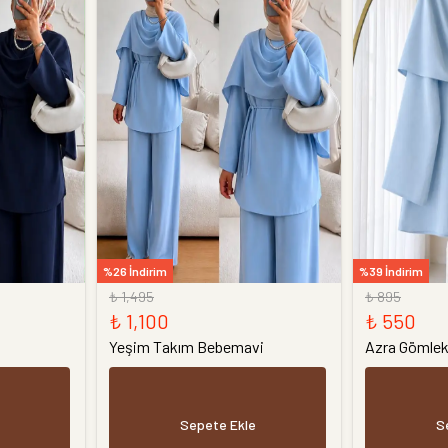
%26 İndirim
%39 İndirim
₺ 1,495
₺ 895
₺ 1,100
₺ 550
Yeşim Takım Bebemavi
Azra Gömle
Sepete Ekle
S