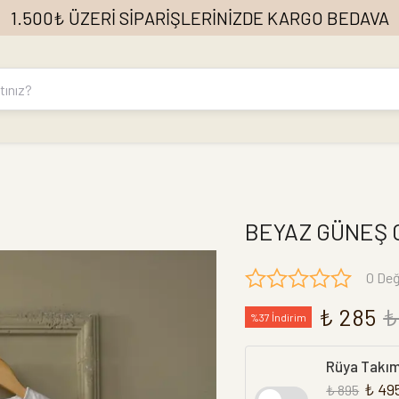
1.500₺ ÜZERİ SİPARİŞLERİNİZDE KARGO BEDAVA
BEYAZ GÜNEŞ
0 Değ
₺ 285
₺
%37 İndirim
Rüya Takı
₺ 49
₺ 895