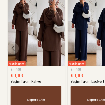
%26 İndirim
%26 İndirim
₺ 1,495
₺ 1,495
₺ 1,100
₺ 1,100
Yeşim Takım Kahve
Yeşim Takım Lacivert
Sepete Ekle
Sepete Ekle