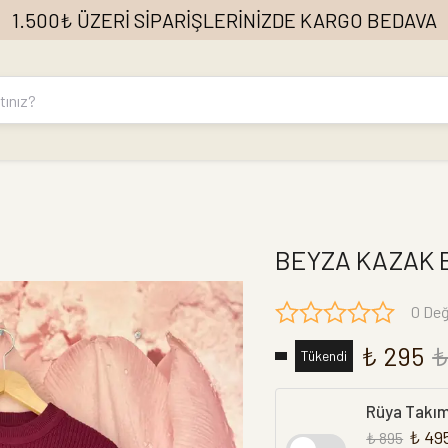
1.500₺ ÜZERİ SİPARİŞLERİNİZDE KARGO BEDAVA
BEYZA KAZAK 
0 Değ
₺ 295
₺
Tükendi
Rüya Takı
₺ 49
₺ 895