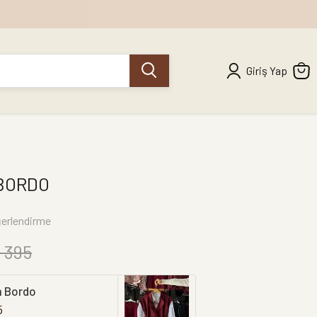
Giriş Yap
BORDO
erlendirme
 395
m Bordo
5