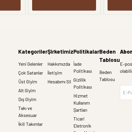
Kategoriler
Şirketimiz
Politikalar
Beden
Abon
Tablosu
Yeni Gelenler
Hakkımızda
İade
E-post
Politikası
olabil
Beden
Çok Satanlar
İletişim
Tablosu
Gizlilik
Üst Giyim
Hesabımı Sil
Politikası
Alt Giyim
E-Po
Hizmet
Dış Giyim
Kullanım
Takı ve
Şartları
Aksesuar
Ticari
İkili Takımlar
Eletronik