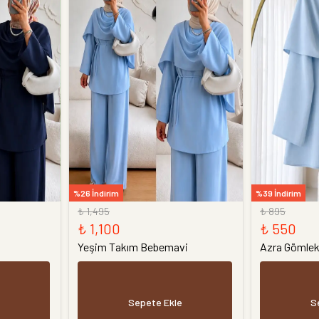
%26 İndirim
%39 İndirim
₺ 1,495
₺ 895
₺ 1,100
₺ 550
Yeşim Takım Bebemavi
Azra Gömle
Sepete Ekle
S