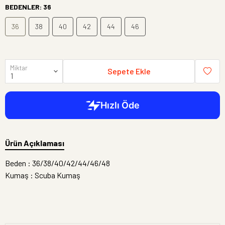
BEDENLER
:
36
36
38
40
42
44
46
Miktar
Sepete Ekle
Ürün Açıklaması
Beden : 36/38/40/42/44/46/48
Kumaş : Scuba Kumaş