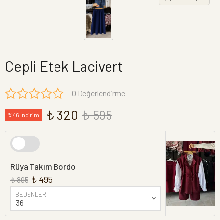
Cepli Etek Lacivert
0 Değerlendirme
₺ 320
₺ 595
%46 İndirim
Rüya Takım Bordo
₺ 495
₺ 895
BEDENLER