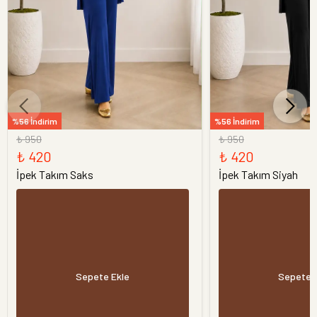
%56 İndirim
%56 İndirim
₺ 950
₺ 950
₺ 420
₺ 420
İpek Takım Saks
İpek Takım Siyah
Sepete Ekle
Sepete 