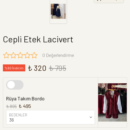
Cepli Etek Lacivert
0 Değerlendirme
₺ 320
₺ 795
%60 İndirim
Rüya Takım Bordo
₺ 495
₺ 895
BEDENLER