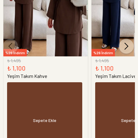
%26 İndirim
%26 İndirim
₺ 1,495
₺ 1,495
₺ 1,100
₺ 1,100
Yeşim Takım Kahve
Yeşim Takım Laciver
Sepete Ekle
Sepete 