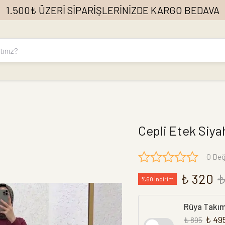
1.500₺ ÜZERİ SİPARİŞLERİNİZDE KARGO BEDAVA
Cepli Etek Siya
0 Değ
₺ 320
₺
%60 İndirim
Rüya Takı
₺ 49
₺ 895