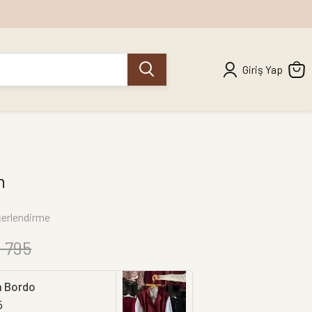
Giriş Yap
h
erlendirme
 795
m Bordo
5