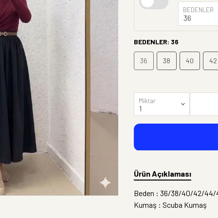
BEDENLER
BEDENLER
:
36
36
38
40
42
Miktar
Ürün Açıklaması
Beden : 36/38/40/42/44/
Kumaş : Scuba Kumaş