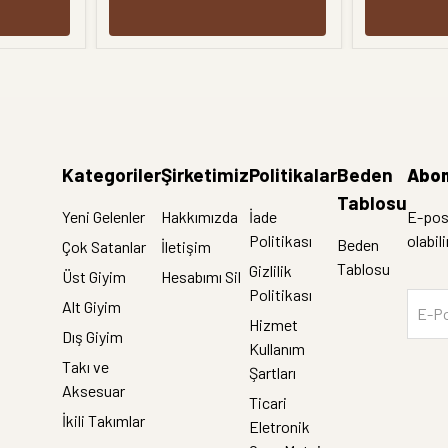
Kategoriler
Şirketimiz
Politikalar
Beden
Abon
Tablosu
Yeni Gelenler
Hakkımızda
İade
E-post
Politikası
olabil
Beden
Çok Satanlar
İletişim
Tablosu
Gizlilik
Üst Giyim
Hesabımı Sil
Politikası
Alt Giyim
E-Po
Hizmet
Dış Giyim
Kullanım
Takı ve
Şartları
Aksesuar
Ticari
İkili Takımlar
Eletronik