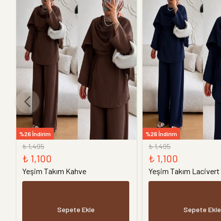
%26 İndirim
%26 İndirim
₺ 1,495
₺ 1,495
₺ 1,100
₺ 1,100
Yeşim Takım Kahve
Yeşim Takım Lacivert
Sepete Ekle
Sepete Ekle