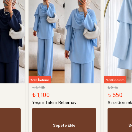
%26 İndirim
%39 İndirim
₺ 1,495
₺ 895
₺ 1,100
₺ 550
Yeşim Takım Bebemavi
Azra Gömle
Sepete Ekle
S