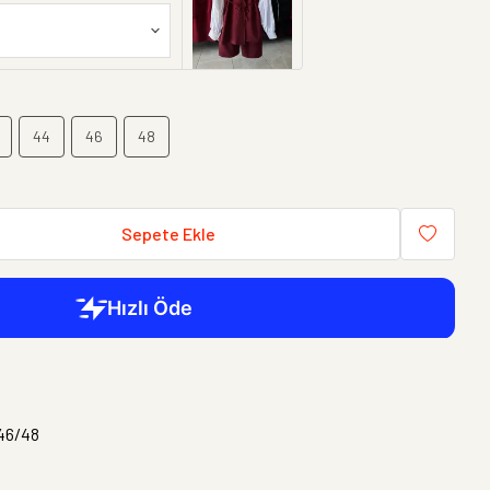
44
46
48
Sepete Ekle
46/48