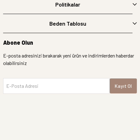
Politikalar
Beden Tablosu
Abone Olun
E-posta adresinizi bırakarak yeni ürün ve indirimlerden haberdar
olabilirsiniz
E-Posta Adresi
Kayıt Ol
İptal
Hemen Bakın
Semre Butik | Tüm hakları saklıdır.
Yeni Gelen Ürünler