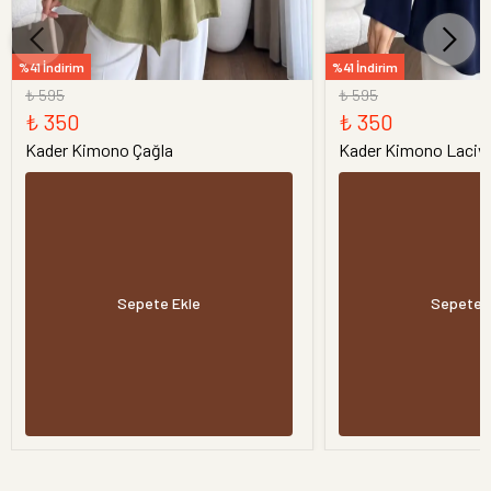
%41 İndirim
%41 İndirim
₺ 595
₺ 595
₺ 350
₺ 350
Kader Kimono Çağla
Kader Kimono Laciv
Sepete Ekle
Sepete 