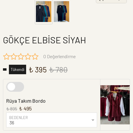
GÖKÇE ELBİSE SİYAH
0 Değerlendirme
₺ 395
₺ 780
Tükendi
Rüya Takım Bordo
₺ 495
₺ 895
BEDENLER