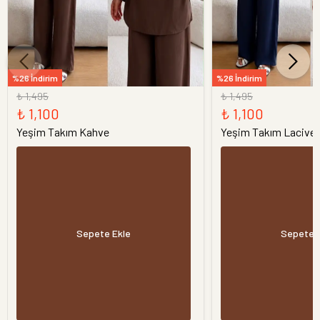
%26 İndirim
%26 İndirim
₺ 1,495
₺ 1,495
₺ 1,100
₺ 1,100
Yeşim Takım Kahve
Yeşim Takım Laciver
Sepete Ekle
Sepete 