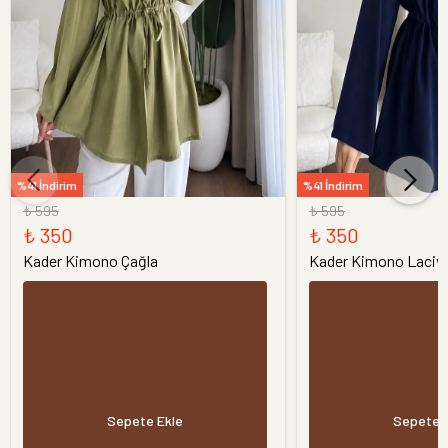
%41 İndirim
%41 İndirim
₺ 595
₺ 595
₺ 350
₺ 350
Kader Kimono Çağla
Kader Kimono Laciv
Sepete Ekle
Sepete 