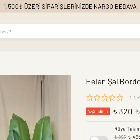
1.500₺ ÜZERİ SİPARİŞLERİNİZDE KARGO BEDAVA
Helen Şal Bord
0 Değ
₺ 320
₺
%42 İndirim
Rüya Takı
₺ 49
₺ 895