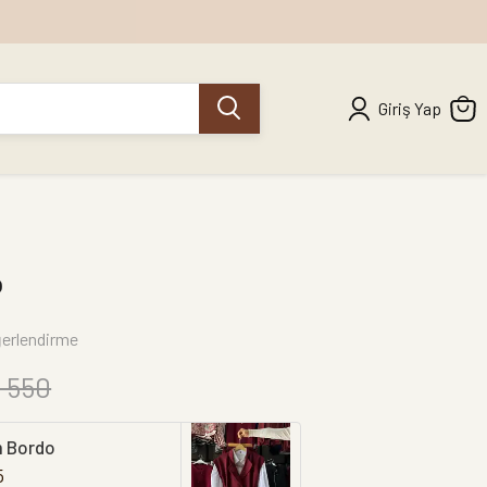
Giriş Yap
o
erlendirme
 550
m Bordo
5