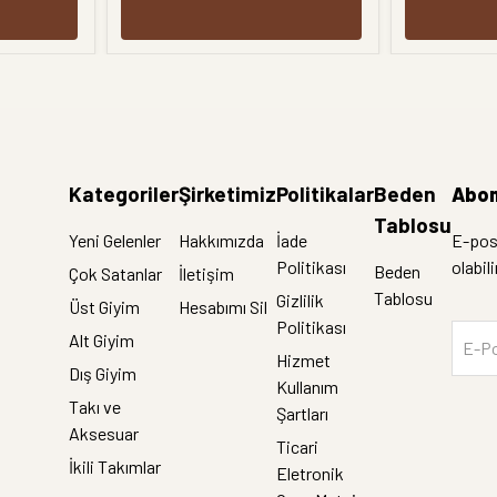
Kategoriler
Şirketimiz
Politikalar
Beden
Abon
Tablosu
Yeni Gelenler
Hakkımızda
İade
E-post
Politikası
olabil
Beden
Çok Satanlar
İletişim
Tablosu
Gizlilik
Üst Giyim
Hesabımı Sil
Politikası
Alt Giyim
E-Po
Hizmet
Dış Giyim
Kullanım
Takı ve
Şartları
Aksesuar
Ticari
İkili Takımlar
Eletronik