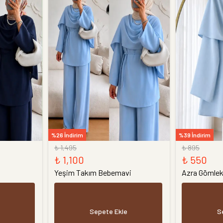
%26 İndirim
%39 İndirim
₺ 1,495
₺ 895
₺ 1,100
₺ 550
Yeşim Takım Bebemavi
Azra Gömle
Sepete Ekle
S