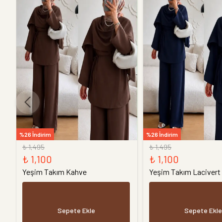
%26 İndirim
%26 İndirim
₺ 1,495
₺ 1,495
₺ 1,100
₺ 1,100
Yeşim Takım Kahve
Yeşim Takım Lacivert
Sepete Ekle
Sepete Ekle