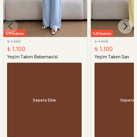
%31 İndirim
%31 İndirim
₺ 1,600
₺ 1,600
₺ 1,100
₺ 1,100
Yeşim Takım Bebemavisi
Yeşim Takım Sarı
Sepete Ekle
Sepete 