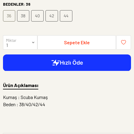
BEDENLER
:
36
36
38
40
42
44
Miktar
Sepete Ekle
Ürün Açıklaması
Kumaş : Scuba Kumaş
Beden : 38/40/42/44