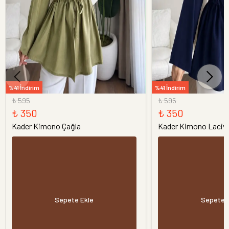
%41 İndirim
%41 İndirim
₺ 595
₺ 595
₺ 350
₺ 350
Kader Kimono Çağla
Kader Kimono Laciv
Sepete Ekle
Sepete 