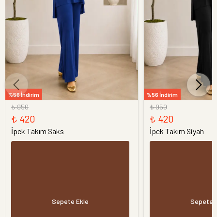
%56 İndirim
%56 İndirim
₺ 950
₺ 950
₺ 420
₺ 420
İpek Takım Saks
İpek Takım Siyah
Sepete Ekle
Sepete 