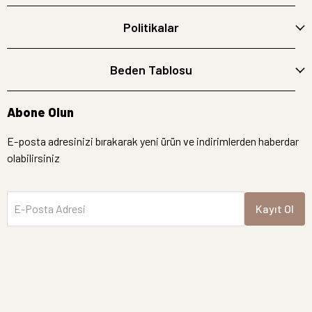
Politikalar
Beden Tablosu
Abone Olun
E-posta adresinizi bırakarak yeni ürün ve indirimlerden haberdar
olabilirsiniz
E-Posta Adresi
Kayıt Ol
İptal
Hemen Bakın
Yeni Gelen Ürünler
Semre Butik | Tüm hakları saklıdır.