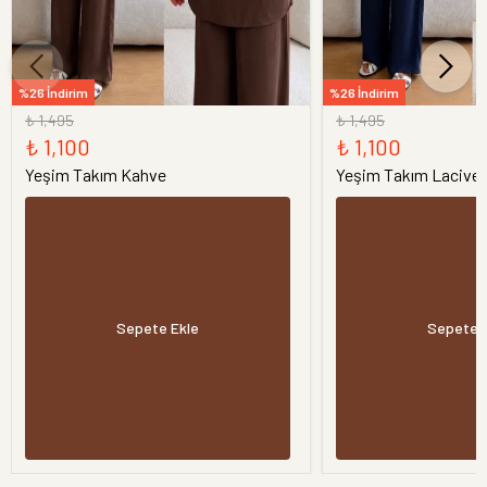
%26 İndirim
%26 İndirim
₺ 1,495
₺ 1,495
₺ 1,100
₺ 1,100
Yeşim Takım Kahve
Yeşim Takım Laciver
Sepete Ekle
Sepete 