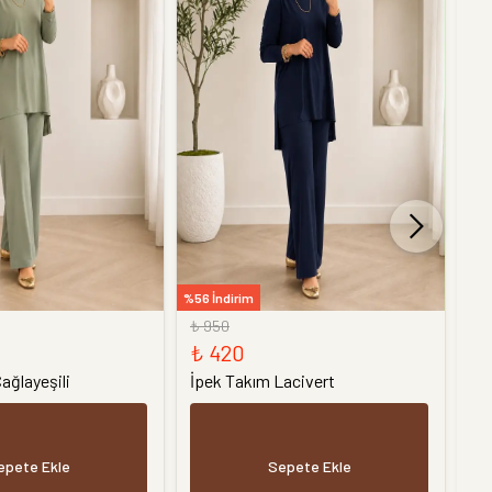
%56 İndirim
%56 
₺ 950
₺ 
₺ 420
₺
ağlayeşili
İpek Takım Lacivert
İp
epete Ekle
Sepete Ekle