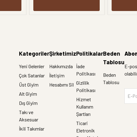
Kategoriler
Şirketimiz
Politikalar
Beden
Abon
Tablosu
Yeni Gelenler
Hakkımızda
İade
E-post
Politikası
olabil
Beden
Çok Satanlar
İletişim
Tablosu
Gizlilik
Üst Giyim
Hesabımı Sil
Politikası
Alt Giyim
E-Po
Hizmet
Dış Giyim
Kullanım
Takı ve
Şartları
Aksesuar
Ticari
İkili Takımlar
Eletronik