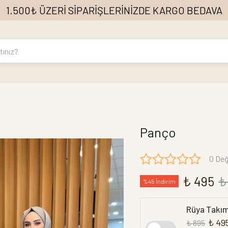
1.500₺ ÜZERİ SİPARİŞLERİNİZDE KARGO BEDAVA
Panço
0 Değ
₺ 495
₺
%45 İndirim
Rüya Takı
₺ 49
₺ 895