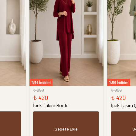
%56 İndirim
%56 İndirim
₺ 950
₺ 950
₺ 420
₺ 420
İpek Takım Bordo
İpek Takım Ç
Sepete Ekle
S