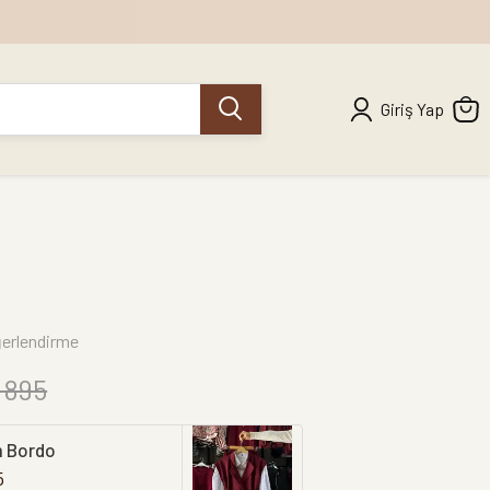
Giriş Yap
erlendirme
 895
m Bordo
5