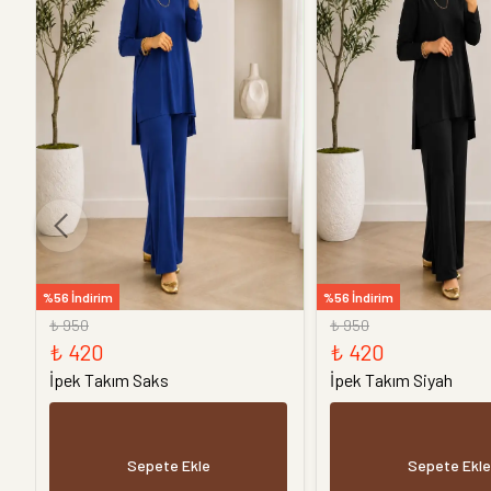
%56 İndirim
%56 İndirim
₺ 950
₺ 950
₺ 420
₺ 420
İpek Takım Saks
İpek Takım Siyah
Sepete Ekle
Sepete Ekle