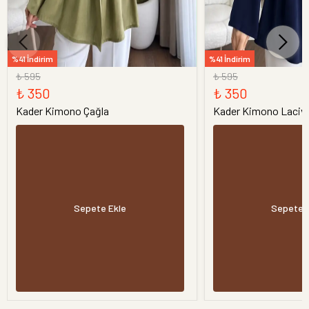
%41 İndirim
%41 İndirim
₺ 595
₺ 595
₺ 350
₺ 350
Kader Kimono Çağla
Kader Kimono Laciv
Sepete Ekle
Sepete 