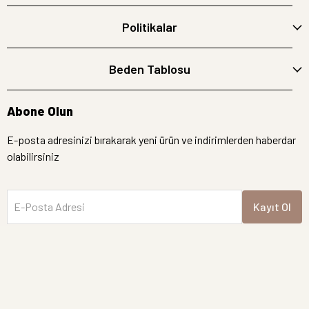
Politikalar
Beden Tablosu
Abone Olun
E-posta adresinizi bırakarak yeni ürün ve indirimlerden haberdar
olabilirsiniz
E-Posta Adresi
Kayıt Ol
İptal
Hemen Bakın
Yeni Gelen Ürünler
Semre Butik | Tüm hakları saklıdır.