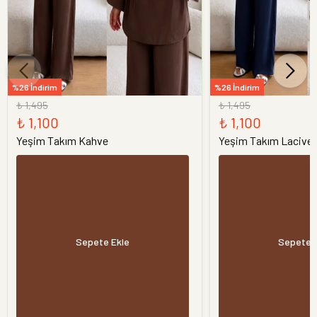
%26 İndirim
%26 İndirim
₺ 1,495
₺ 1,495
₺ 1,100
₺ 1,100
Yeşim Takım Kahve
Yeşim Takım Laciver
Sepete Ekle
Sepete 