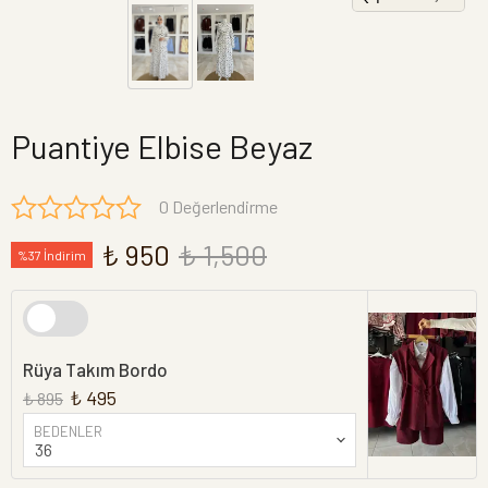
Puantiye Elbise Beyaz
0 Değerlendirme
₺ 950
₺ 1,500
%37 İndirim
Rüya Takım Bordo
₺ 495
₺ 895
BEDENLER