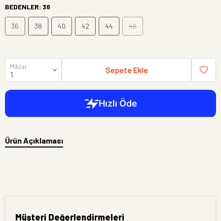
BEDENLER
:
36
36
38
40
42
44
46
Miktar
Sepete Ekle
Ürün Açıklaması
Müşteri Değerlendirmeleri