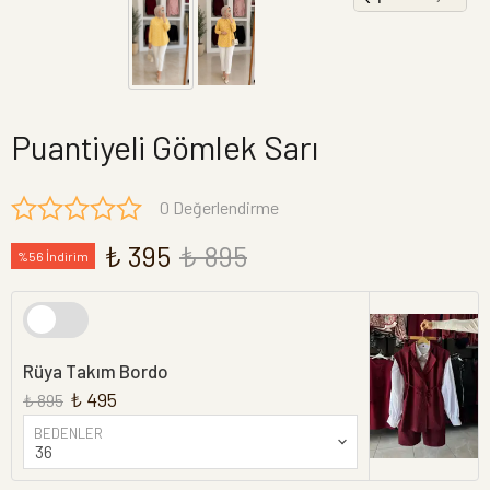
Puantiyeli Gömlek Sarı
0 Değerlendirme
₺ 395
₺ 895
%56 İndirim
Rüya Takım Bordo
₺ 495
₺ 895
BEDENLER