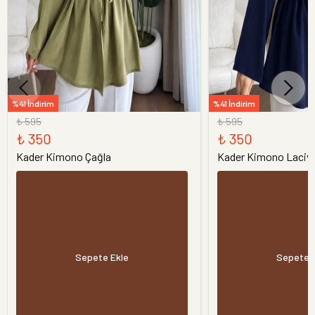
%41 İndirim
%41 İndirim
₺ 595
₺ 595
₺ 350
₺ 350
Kader Kimono Çağla
Kader Kimono Laciv
Sepete Ekle
Sepete 