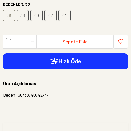
BEDENLER
:
36
36
38
40
42
44
Miktar
Sepete Ekle
Ürün Açıklaması
Beden :36/38/40/42/44