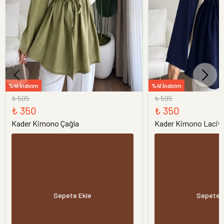
%41 İndirim
%41 İndirim
₺ 595
₺ 595
₺ 350
₺ 350
Kader Kimono Çağla
Kader Kimono Laciv
Sepete Ekle
Sepete 