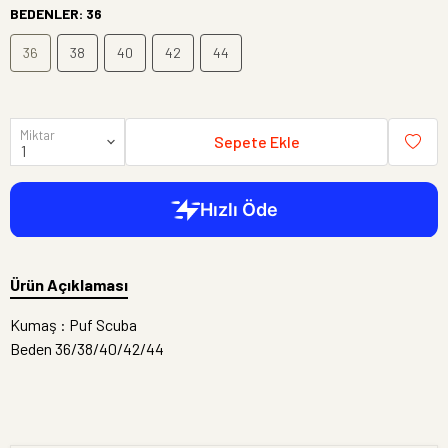
BEDENLER
:
36
36
38
40
42
44
Miktar
Sepete Ekle
Ürün Açıklaması
Kumaş : Puf Scuba
Beden 36/38/40/42/44