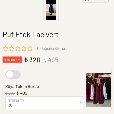
Puf Etek Lacivert
0 Değerlendirme
₺ 320
₺ 495
%35 İndirim
Rüya Takım Bordo
₺ 495
₺ 895
BEDENLER