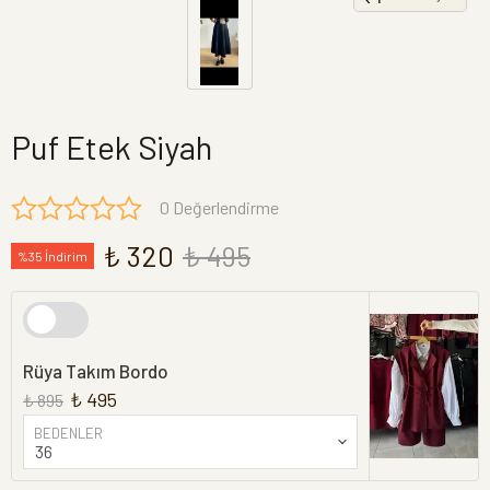
Puf Etek Siyah
0 Değerlendirme
₺ 320
₺ 495
%35 İndirim
Rüya Takım Bordo
₺ 495
₺ 895
BEDENLER