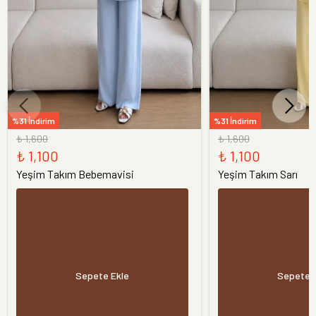
%31 İndirim
%31 İndirim
₺ 1,600
₺ 1,600
₺ 1,100
₺ 1,100
Yeşim Takım Bebemavisi
Yeşim Takım Sarı
Sepete Ekle
Sepete 