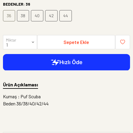
BEDENLER
:
36
36
38
40
42
44
Miktar
Sepete Ekle
Ürün Açıklaması
Kumaş : Puf Scuba
Beden 36/38/40/42/44