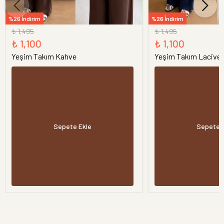
%26 İndirim
%26 İndirim
₺ 1,495
₺ 1,495
₺ 1,100
₺ 1,100
Yeşim Takım Kahve
Yeşim Takım Laciver
Sepete Ekle
Sepete 