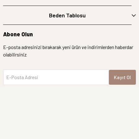
Beden Tablosu
Abone Olun
E-posta adresinizi bırakarak yeni ürün ve indirimlerden haberdar
olabilirsiniz
E-Posta Adresi
Kayıt Ol
İptal
Hemen Bakın
Semre Butik | Tüm hakları saklıdır.
Yeni Gelen Ürünler
İndirimdekiler