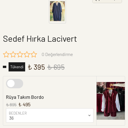
Sedef Hırka Lacivert
0 Değerlendirme
₺ 395
₺ 695
Tükendi
Rüya Takım Bordo
₺ 495
₺ 895
BEDENLER