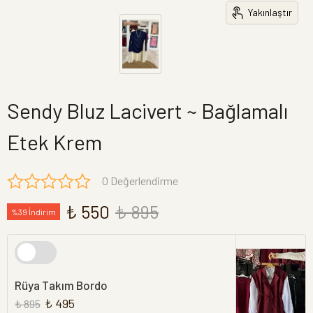
Yakınlaştır
Sendy Bluz Lacivert ~ Bağlamalı
Etek Krem
0 Değerlendirme
₺ 550
₺ 895
%39 İndirim
Rüya Takım Bordo
₺ 495
₺ 895