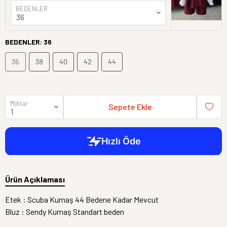
BEDENLER
BEDENLER
:
36
36
38
40
42
44
Miktar
Sepete Ekle
Ürün Açıklaması
Etek : Scuba Kumaş 44 Bedene Kadar Mevcut
Bluz : Sendy Kumaş Standart beden