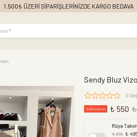
1.500₺ ÜZERİ SİPARİŞLERİNİZDE KARGO BEDAVA
Krem
Sendy Bluz Viz
0 Değ
₺ 550
₺
%39 İndirim
Rüya Takı
₺ 49
₺ 895