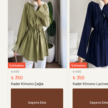
%41 İndirim
%41 İndirim
₺ 595
₺ 595
₺ 350
₺ 350
Kader Kimono Çağla
Kader Kimono Laciver
Sepete Ekle
Sepete Ekle