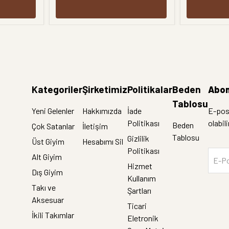
Kategoriler
Şirketimiz
Politikalar
Beden
Abon
Tablosu
Yeni Gelenler
Hakkımızda
İade
E-post
Politikası
olabil
Beden
Çok Satanlar
İletişim
Tablosu
Gizlilik
Üst Giyim
Hesabımı Sil
Politikası
Alt Giyim
E-Po
Hizmet
Dış Giyim
Kullanım
Takı ve
Şartları
Aksesuar
Ticari
İkili Takımlar
Eletronik