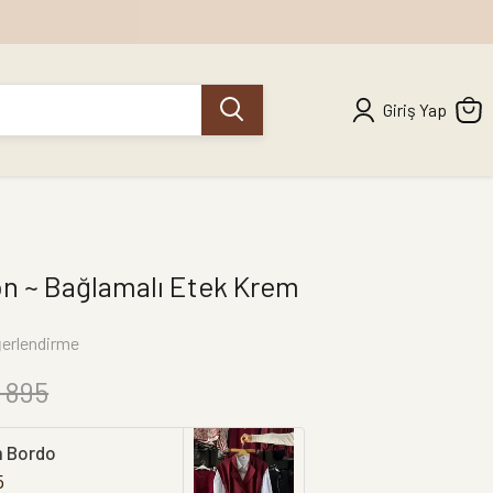
Giriş Yap
on ~ Bağlamalı Etek Krem
erlendirme
 895
m Bordo
5