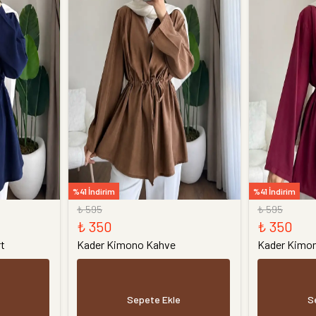
%41 İndirim
%41 İndirim
₺ 595
₺ 595
₺ 350
₺ 350
t
Kader Kimono Kahve
Kader Kimo
Sepete Ekle
S