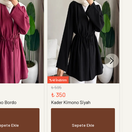
%41 İndirim
%26 
₺ 595
₺ 
₺ 350
₺ 
no Bordo
Kader Kimono Siyah
Ye
epete Ekle
Sepete Ekle