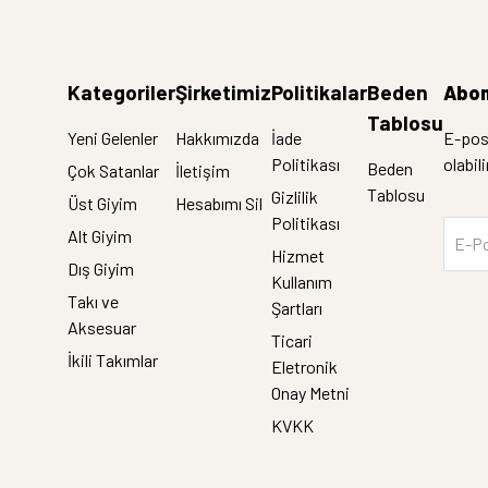
Kategoriler
Şirketimiz
Politikalar
Beden
Abon
Tablosu
Yeni Gelenler
Hakkımızda
İade
E-post
Politikası
olabil
Beden
Çok Satanlar
İletişim
Tablosu
Gizlilik
Üst Giyim
Hesabımı Sil
Politikası
Alt Giyim
E-Po
Hizmet
Dış Giyim
Kullanım
Takı ve
Şartları
Aksesuar
Ticari
İkili Takımlar
Eletronik
Onay Metni
KVKK