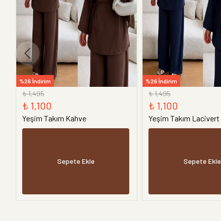
%26 İndirim
%26 İndirim
₺ 1,495
₺ 1,495
₺ 1,100
₺ 1,100
Yeşim Takım Kahve
Yeşim Takım Lacivert
Sepete Ekle
Sepete Ekle