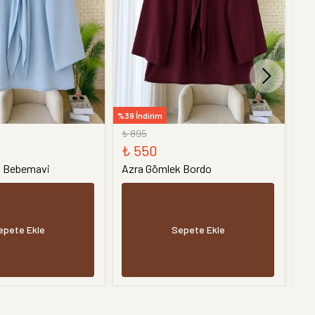
%39 İndirim
%39 
₺ 895
₺ 
₺ 550
₺
k Bebemavi
Azra Gömlek Bordo
Az
epete Ekle
Sepete Ekle