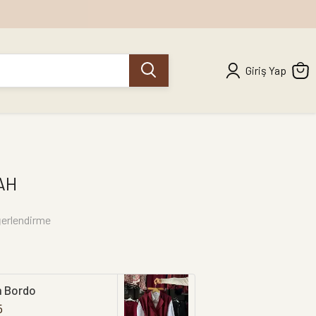
Giriş Yap
AH
erlendirme
m Bordo
5