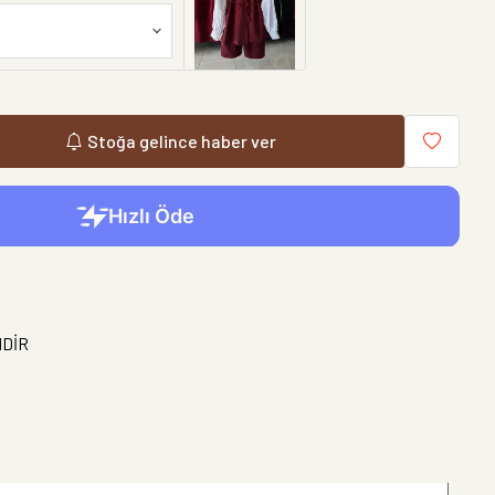
Stoğa gelince haber ver
NDİR