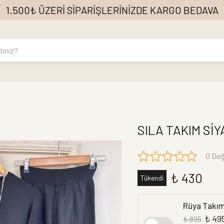
1.500₺ ÜZERİ SİPARİŞLERİNİZDE KARGO BEDAVA
SILA TAKIM SİY
0 Değ
₺ 430
Tükendi
Rüya Takı
₺ 49
₺ 895