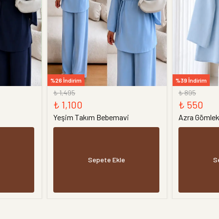
%26 İndirim
%39 İndirim
₺ 1,495
₺ 895
₺ 1,100
₺ 550
Yeşim Takım Bebemavi
Azra Gömle
Sepete Ekle
S