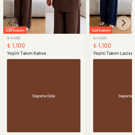
%26 İndirim
%26 İndirim
₺ 1,495
₺ 1,495
₺ 1,100
₺ 1,100
Yeşim Takım Kahve
Yeşim Takım Laciver
Sepete Ekle
Sepete 