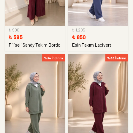
₺ 900
₺ 1,295
₺ 595
₺ 850
Piliseli Sandy Takım Bordo
Esin Takım Lacivert
%34 İndirim
%33 İndirim