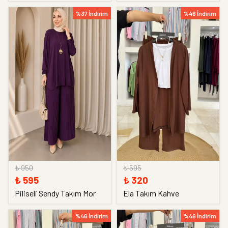
%37 İndirim
%46 İndirim
₺ 950
₺ 595
₺ 595
₺ 320
Piliseli Sendy Takım Mor
Ela Takım Kahve
%46 İndirim
%46 İndirim