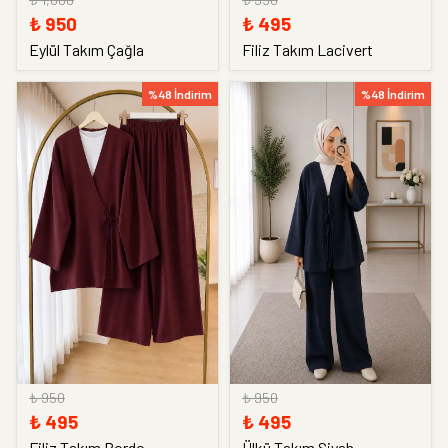
₺ 950
₺ 495
Eylül Takım Çağla
Filiz Takım Lacivert
%48 İndirim
%48 İndirim
₺ 950
₺ 950
₺ 495
₺ 495
Filiz Takım Bordo
Ülkü Takım Siyah