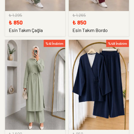
₺ 1,295
₺ 1,265
₺ 850
₺ 850
Esin Takım Çağla
Esin Takım Bordo
%41 İndirim
%48 İndirim
₺ 1,600
₺ 950