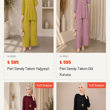
₺ 950
₺ 950
₺ 595
₺ 595
Peri Sendy Takım Yağyeşii
Peri Sendy Takım Gül
Kurusu
%37 İndirim
%37 İndirim