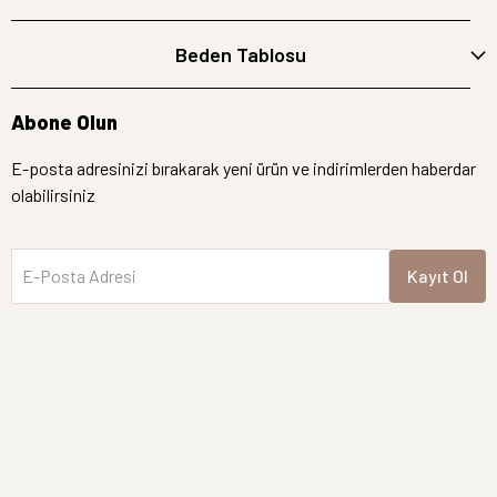
Beden Tablosu
Abone Olun
E-posta adresinizi bırakarak yeni ürün ve indirimlerden haberdar
olabilirsiniz
E-Posta Adresi
Kayıt Ol
İptal
Hemen Bakın
Semre Butik | Tüm hakları saklıdır.
Yeni Gelen Ürünler
İndirimdekiler