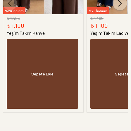
%26 İndirim
%26 İndirim
₺ 1,495
₺ 1,495
₺ 1,100
₺ 1,100
Yeşim Takım Kahve
Yeşim Takım Laciver
Sepete Ekle
Sepete 