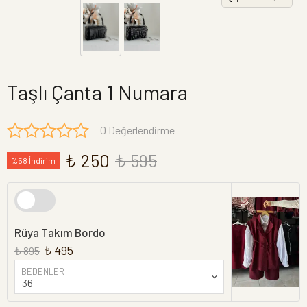
Taşlı Çanta 1 Numara
0 Değerlendirme
₺ 250
₺ 595
%58 İndirim
Rüya Takım Bordo
₺ 495
₺ 895
BEDENLER