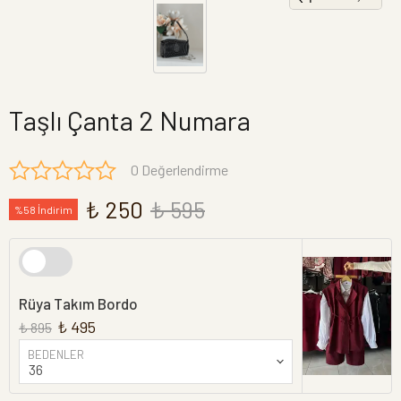
Taşlı Çanta 2 Numara
0 Değerlendirme
₺ 250
₺ 595
%58 İndirim
Rüya Takım Bordo
₺ 495
₺ 895
BEDENLER