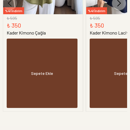
%41 İndirim
%41 İndirim
₺ 595
₺ 595
₺ 350
₺ 350
Kader Kimono Çağla
Kader Kimono Laciv
Sepete Ekle
Sepete 