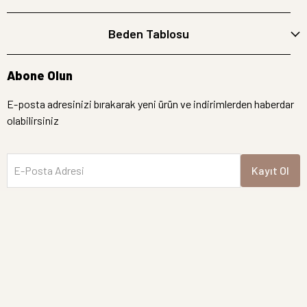
Beden Tablosu
Abone Olun
E-posta adresinizi bırakarak yeni ürün ve indirimlerden haberdar
olabilirsiniz
E-Posta Adresi
Kayıt Ol
İptal
Hemen Bakın
Semre Butik | Tüm hakları saklıdır.
Yeni Gelen Ürünler
İndirimdekiler