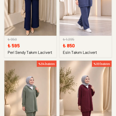
₺ 950
₺ 1,295
₺ 595
₺ 850
Peri Sendy Takım Lacivert
Esin Takım Lacivert
%34 İndirim
%33 İndirim