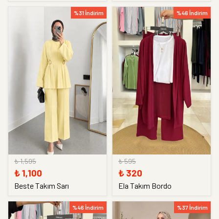
%31 İndirim
%46 İndirim
₺ 1,595
₺ 595
₺ 1,100
₺ 320
Beste Takım Sarı
Ela Takım Bordo
%46 İndirim
%37 İndirim