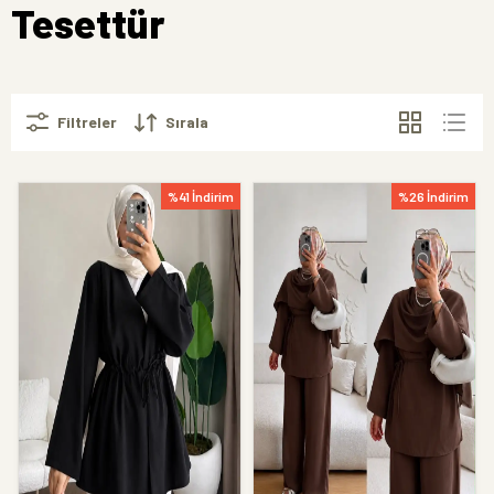
Tesettür
Filtreler
Sırala
%41 İndirim
%26 İndirim