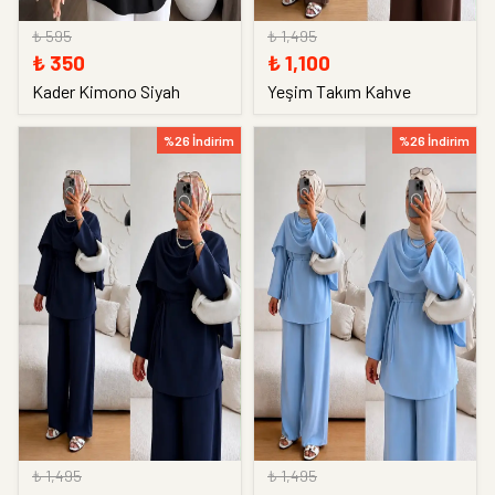
₺ 595
₺ 1,495
₺ 350
₺ 1,100
Kader Kimono Siyah
Yeşim Takım Kahve
%26 İndirim
%26 İndirim
₺ 1,495
₺ 1,495