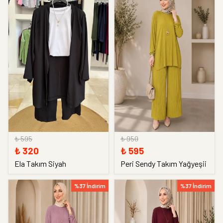
₺ 595
₺ 950
₺ 320
₺ 595
Ela Takım Siyah
Peri Sendy Takım Yağyeşii
%37 İndirim
%37 İndirim