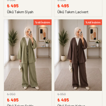
₺ 495
₺ 495
Ülkü Takım Siyah
Ülkü Takım Lacivert
%48 İndirim
%48 İndirim
₺ 950
₺ 950
₺ 495
₺ 495
Ülkü Takım Çağla
Ülkü Takım Kahve