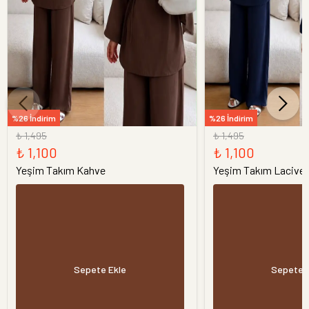
%26 İndirim
%26 İndirim
₺ 1,495
₺ 1,495
₺ 1,100
₺ 1,100
Yeşim Takım Kahve
Yeşim Takım Laciver
Sepete Ekle
Sepete 