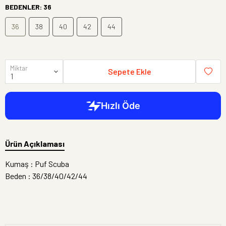
BEDENLER
:
36
36
38
40
42
44
Miktar
Sepete Ekle
Ürün Açıklaması
Kumaş : Puf Scuba
Beden : 36/38/40/42/44