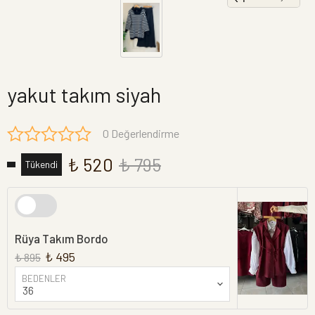
yakut takım siyah
0 Değerlendirme
₺ 520
₺ 795
Tükendi
Rüya Takım Bordo
₺ 495
₺ 895
BEDENLER