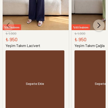
%50 İndirim
%50 İndirim
₺ 1,900
₺ 1,900
₺ 950
₺ 950
Yeşim Takım Lacivert
Yeşim Takım Çağla
Sepete Ekle
Sepete 