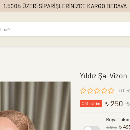
1.500₺ ÜZERİ SİPARİŞLERİNİZDE KARGO BEDAVA
Yıldız Şal Vizon
0 Değ
₺ 250
₺
%49 İndirim
Rüya Takı
₺ 49
₺ 895