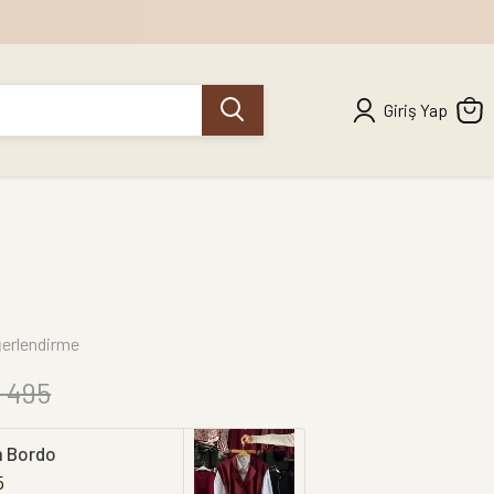
Giriş Yap
erlendirme
 495
m Bordo
5