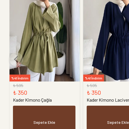
%41 İndirim
%41 İndirim
₺ 595
₺ 595
₺ 350
₺ 350
Kader Kimono Çağla
Kader Kimono Laciver
Sepete Ekle
Sepete Ekle