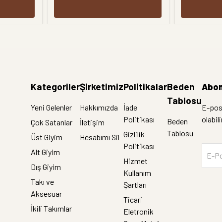
Kategoriler
Şirketimiz
Politikalar
Beden
Abon
Tablosu
Yeni Gelenler
Hakkımızda
İade
E-post
Politikası
olabil
Beden
Çok Satanlar
İletişim
Tablosu
Gizlilik
Üst Giyim
Hesabımı Sil
Politikası
Alt Giyim
E-Po
Hizmet
Dış Giyim
Kullanım
Takı ve
Şartları
Aksesuar
Ticari
İkili Takımlar
Eletronik