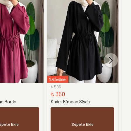
%41 İndirim
%26 
₺ 595
₺ 
₺ 350
₺ 
no Bordo
Kader Kimono Siyah
Ye
epete Ekle
Sepete Ekle