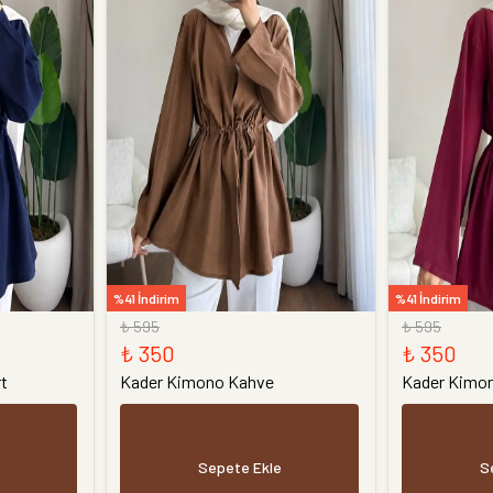
%41 İndirim
%41 İndirim
₺ 595
₺ 595
₺ 350
₺ 350
t
Kader Kimono Kahve
Kader Kimo
Sepete Ekle
S