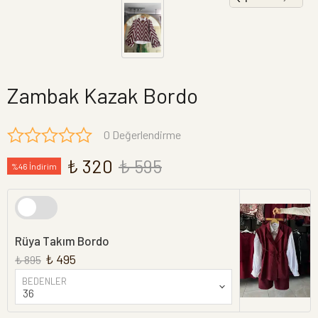
Zambak Kazak Bordo
0 Değerlendirme
₺ 320
₺ 595
%46 İndirim
Rüya Takım Bordo
₺ 495
₺ 895
BEDENLER