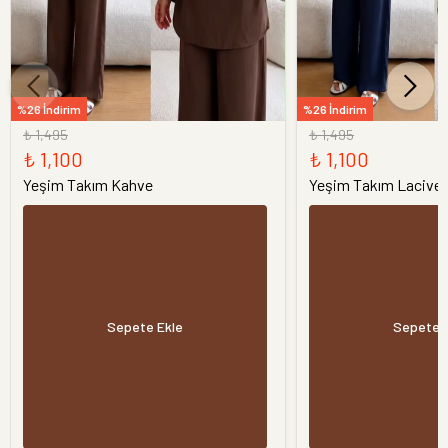
%26 İndirim
%26 İndirim
₺ 1,495
₺ 1,495
₺ 1,100
₺ 1,100
Yeşim Takım Kahve
Yeşim Takım Laciver
Sepete Ekle
Sepete 