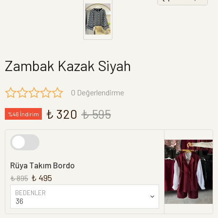
Zambak Kazak Siyah
0 Değerlendirme
₺ 320
₺ 595
%46 İndirim
Rüya Takım Bordo
₺ 495
₺ 895
BEDENLER