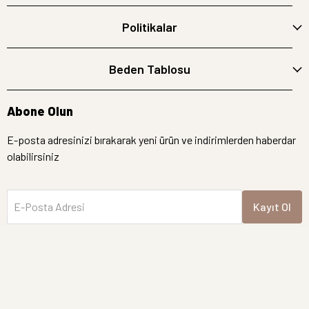
Politikalar
Beden Tablosu
Abone Olun
E-posta adresinizi bırakarak yeni ürün ve indirimlerden haberdar
olabilirsiniz
E-Posta Adresi
Kayıt Ol
İptal
Hemen Bakın
Yeni Gelen Ürünler
Semre Butik | Tüm hakları saklıdır.