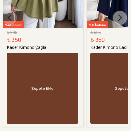
%41 İndirim
%41 İndirim
₺ 595
₺ 595
₺ 350
₺ 350
Kader Kimono Çağla
Kader Kimono Laciv
Sepete Ekle
Sepete 