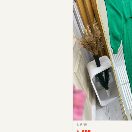
₺ 695
₺ 395