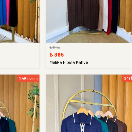
₺ 695
₺ 395
Melike Elbise Kahve
%49 İndirim
%49 