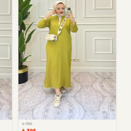
₺ 780
₺ 395