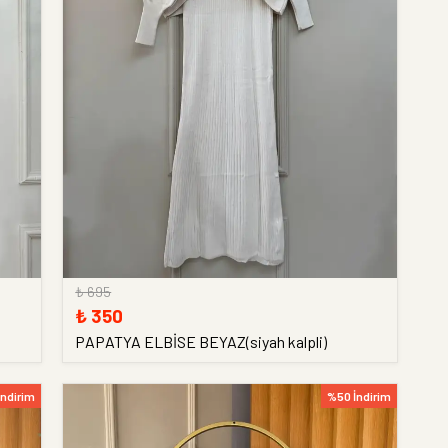
₺ 695
₺ 350
PAPATYA ELBİSE BEYAZ(siyah kalpli)
İndirim
%50 İndirim