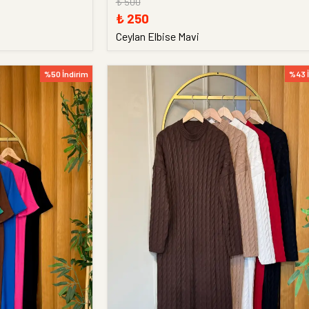
₺ 500
₺ 250
Ceylan Elbise Mavi
%50 İndirim
%43 