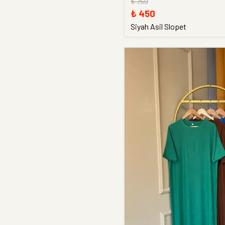
₺ 750
₺ 450
Siyah Asil Slopet