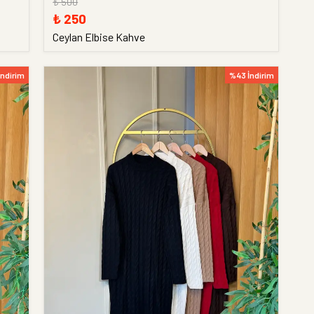
₺ 500
₺ 250
Ceylan Elbise Kahve
İndirim
%43 İndirim