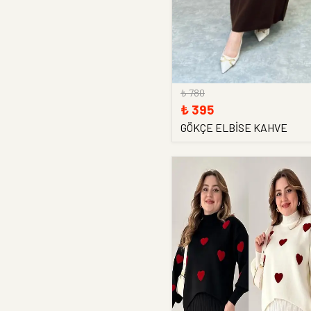
₺ 780
₺ 395
GÖKÇE ELBİSE KAHVE