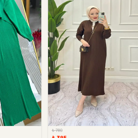
₺ 780
₺ 395