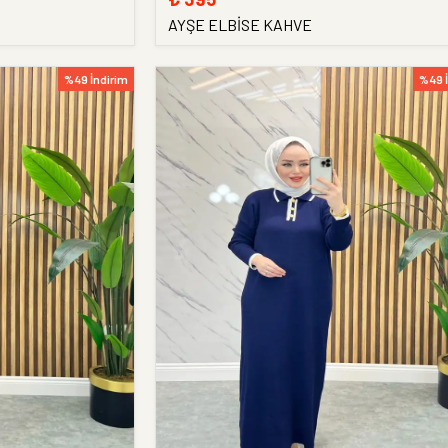
AYŞE ELBİSE KAHVE
%49 İndirim
%49 