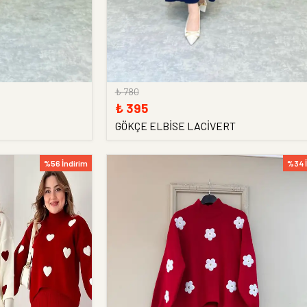
₺ 780
₺ 395
GÖKÇE ELBİSE LACİVERT
%56 İndirim
%34 