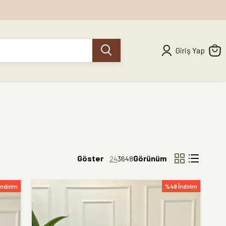
Giriş Yap
Göster
Görünüm
24
36
48
İndirim
%49 İndirim