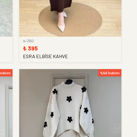
₺ 780
₺ 395
ESRA ELBİSE KAHVE
İndirim
%50 İndirim