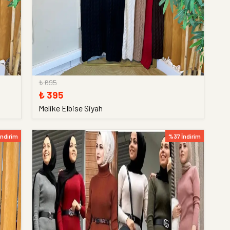
₺ 695
₺ 395
Melike Elbise Siyah
İndirim
%37 İndirim