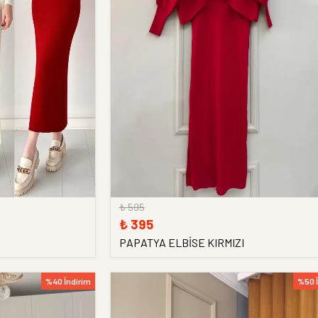
₺ 595
₺ 395
PAPATYA ELBİSE KIRMIZI
%40 İndirim
%50 