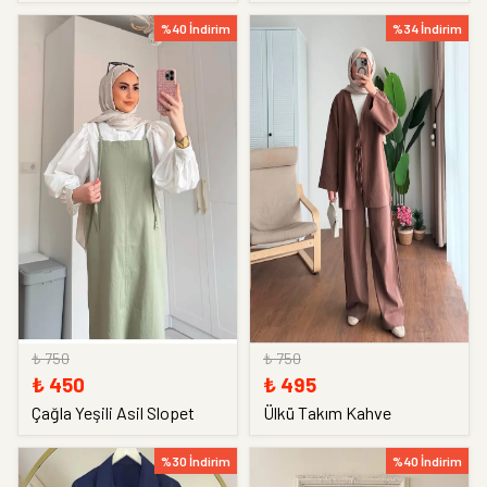
%40 İndirim
%34 İndirim
₺ 750
₺ 750
₺ 450
₺ 495
Çağla Yeşili Asil Slopet
Ülkü Takım Kahve
%30 İndirim
%40 İndirim