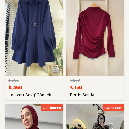
₺ 500
₺ 250
₺ 350
₺ 150
Lacivert Sevgi Gömlek
Bordo Sendy
%40 İndirim
%37 İndirim