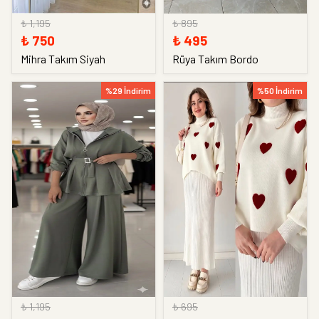
₺ 1,195
₺ 895
₺ 750
₺ 495
Mihra Takım Siyah
Rüya Takım Bordo
%29 İndirim
%50 İndirim
₺ 1,195
₺ 695