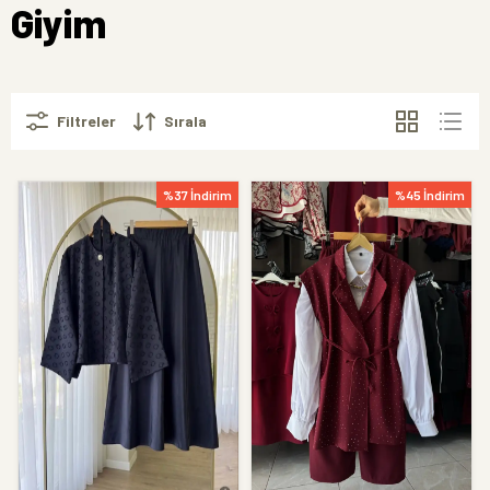
Giyim
Filtreler
Sırala
%37 İndirim
%45 İndirim