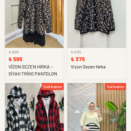
₺ 895
₺ 595
₺ 595
₺ 375
VİZON SEZEN HIRKA -
Vizon Sezen Hırka
SİYAH TRİKO PANTOLON
%49 İndirim
%41 İndirim