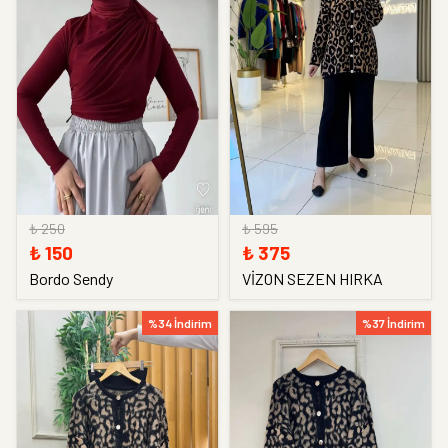
₺ 250
₺ 595
₺ 150
₺ 375
Bordo Sendy
VİZON SEZEN HIRKA
%34 İndirim
%37 İndirim