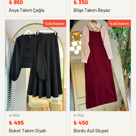
₺ 850
₺ 350
Asya Takım Çağla
Bilge Takım Beyaz
%45 İndirim
%40 İndirim
₺ 900
₺ 750
₺ 495
₺ 450
Buket Takım Siyah
Bordo Asil Slopet