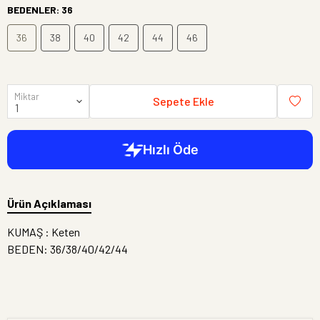
BEDENLER
:
36
36
38
40
42
44
46
Miktar
Sepete Ekle
Ürün Açıklaması
KUMAŞ : Keten
BEDEN: 36/38/40/42/44