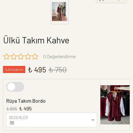
Ülkü Takım Kahve
0 Değerlendirme
₺ 495
₺ 750
%34 İndirim
Rüya Takım Bordo
₺ 495
₺ 895
BEDENLER