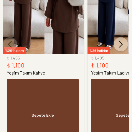
%26 İndirim
%26 İndirim
₺ 1,495
₺ 1,495
₺ 1,100
₺ 1,100
Yeşim Takım Kahve
Yeşim Takım Laciver
Sepete Ekle
Sepete 