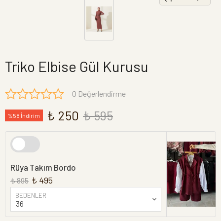
Triko Elbise Gül Kurusu
0 Değerlendirme
₺ 250
₺ 595
%58 İndirim
Rüya Takım Bordo
₺ 495
₺ 895
BEDENLER