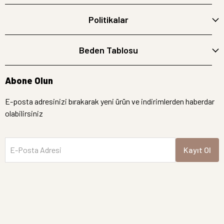
Politikalar
Beden Tablosu
Abone Olun
E-posta adresinizi bırakarak yeni ürün ve indirimlerden haberdar
olabilirsiniz
E-Posta Adresi
Kayıt Ol
İptal
Hemen Bakın
Yeni Gelen Ürünler
Semre Butik | Tüm hakları saklıdır.