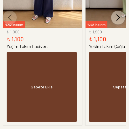
%42 İndirim
%42 İndirim
₺ 1,900
₺ 1,900
₺ 1,100
₺ 1,100
Yeşim Takım Lacivert
Yeşim Takım Çağla
Sepete Ekle
Sepete 