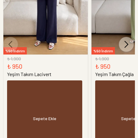
%50 İndirim
%50 İndirim
₺ 1,900
₺ 1,900
₺ 950
₺ 950
Yeşim Takım Lacivert
Yeşim Takım Çağla
Sepete Ekle
Sepete 