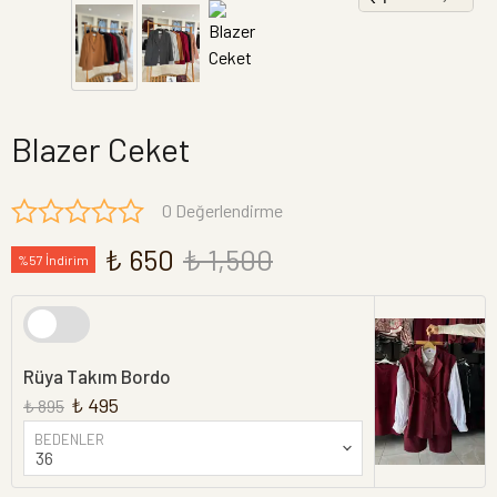
Blazer Ceket
0 Değerlendirme
₺ 650
₺ 1,500
%57 İndirim
Rüya Takım Bordo
₺ 495
₺ 895
BEDENLER