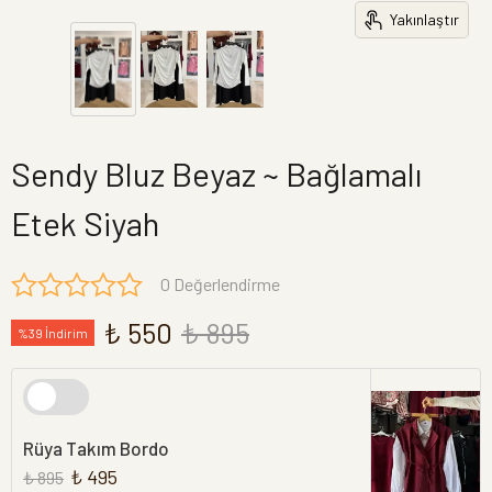
Yakınlaştır
Sendy Bluz Beyaz ~ Bağlamalı
Etek Siyah
0 Değerlendirme
₺ 550
₺ 895
%39 İndirim
Rüya Takım Bordo
₺ 495
₺ 895