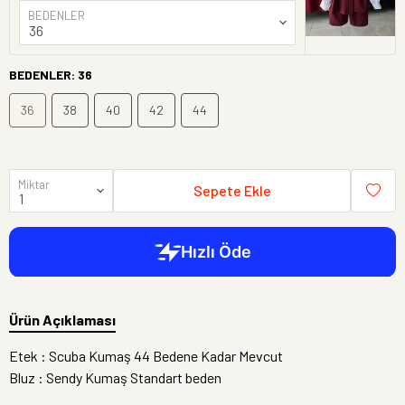
BEDENLER
BEDENLER
:
36
36
38
40
42
44
Miktar
Sepete Ekle
Ürün Açıklaması
Etek : Scuba Kumaş 44 Bedene Kadar Mevcut
Bluz : Sendy Kumaş Standart beden