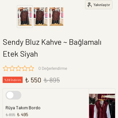
Yakınlaştır
Sendy Bluz Kahve ~ Bağlamalı
Etek Siyah
0 Değerlendirme
₺ 550
₺ 895
%39 İndirim
Rüya Takım Bordo
₺ 495
₺ 895