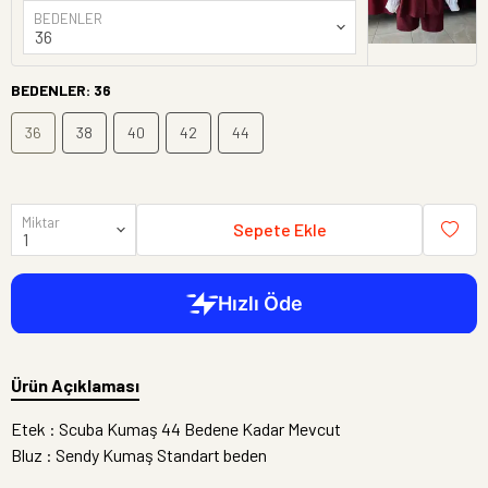
BEDENLER
BEDENLER
:
36
36
38
40
42
44
Miktar
Sepete Ekle
Ürün Açıklaması
Etek : Scuba Kumaş 44 Bedene Kadar Mevcut
Bluz : Sendy Kumaş Standart beden